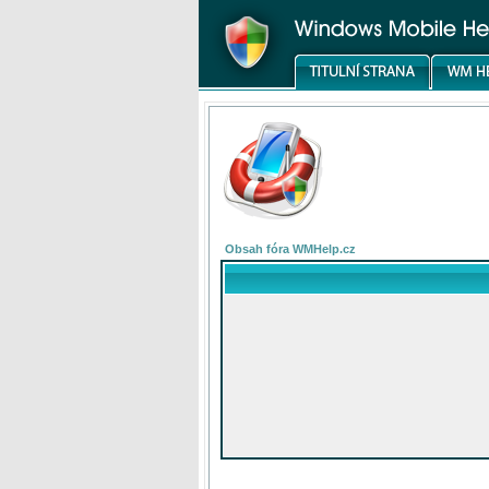
Obsah fóra WMHelp.cz