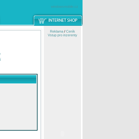
windowsmobile.cz
Reklama
/
Ceník
Vstup pro inzerenty
e
í