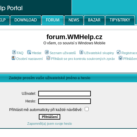
forum.WMHelp.cz
O všem, co souvisí s Windows Mobile
FAQ
Hledat
Seznam uživatelů
Uživatelské skupiny
Registrac
Osobní nastavení
Přihlásit se pro kontrolu soukromých zpráv
Přihlášen
Zadejte prosím vaše uživatelské jméno a heslo
Uživatel:
Heslo:
Přihlásit mě automaticky při každé návštěvě:
Zapomněl(a) jsem svoje heslo