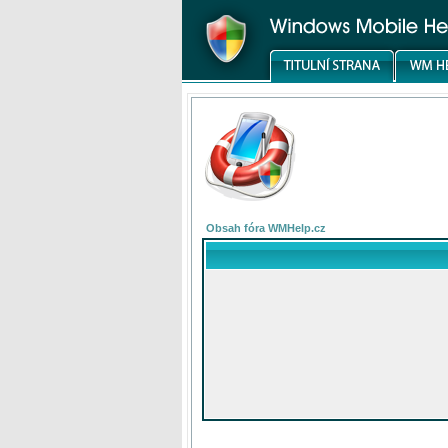
Obsah fóra WMHelp.cz