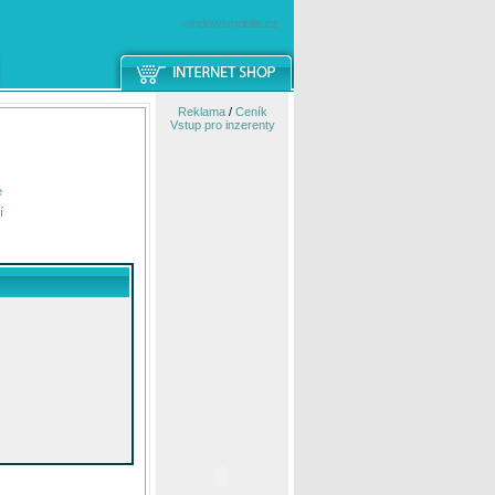
windowsmobile.cz
Reklama
/
Ceník
Vstup pro inzerenty
e
í