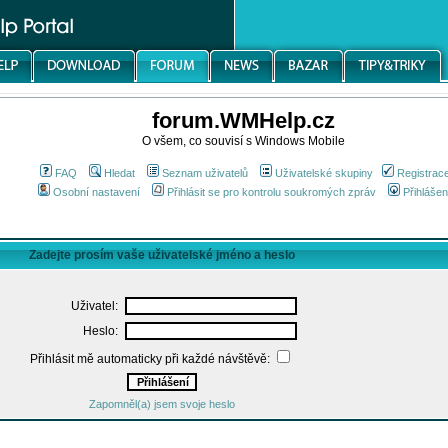
forum.WMHelp.cz
O všem, co souvisí s Windows Mobile
FAQ
Hledat
Seznam uživatelů
Uživatelské skupiny
Registrac
Osobní nastavení
Přihlásit se pro kontrolu soukromých zpráv
Přihlášen
Zadejte prosím vaše uživatelské jméno a heslo
Uživatel:
Heslo:
Přihlásit mě automaticky při každé návštěvě:
Zapomněl(a) jsem svoje heslo