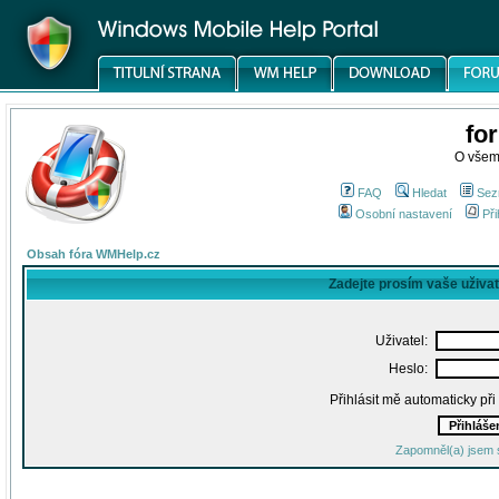
fo
O všem
FAQ
Hledat
Sez
Osobní nastavení
Při
Obsah fóra WMHelp.cz
Zadejte prosím vaše uživa
Uživatel:
Heslo:
Přihlásit mě automaticky př
Zapomněl(a) jsem 