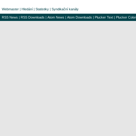
Webmaster
|
Hledání
|
Statistiky
|
Syndikační kanály
RSS News
|
RSS Downloads
|
Atom News
|
Atom Downloads
|
Plucker Text
|
Plucker Color