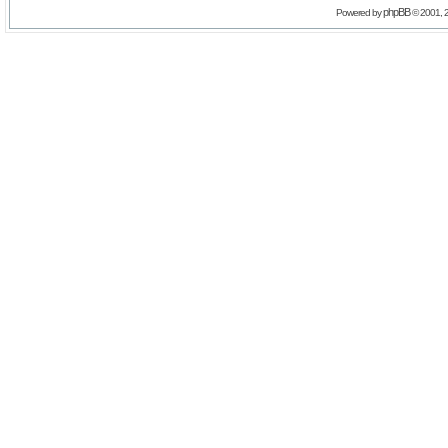
phpBB
Powered by
© 2001, 