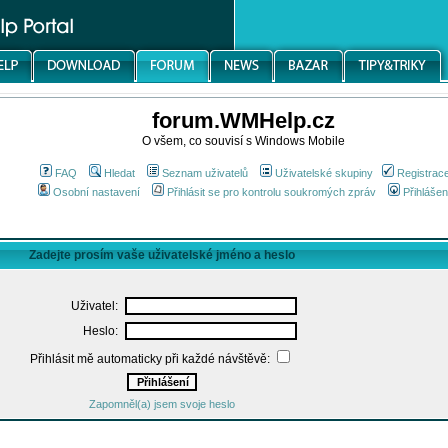
forum.WMHelp.cz
O všem, co souvisí s Windows Mobile
FAQ
Hledat
Seznam uživatelů
Uživatelské skupiny
Registrac
Osobní nastavení
Přihlásit se pro kontrolu soukromých zpráv
Přihlášen
Zadejte prosím vaše uživatelské jméno a heslo
Uživatel:
Heslo:
Přihlásit mě automaticky při každé návštěvě:
Zapomněl(a) jsem svoje heslo