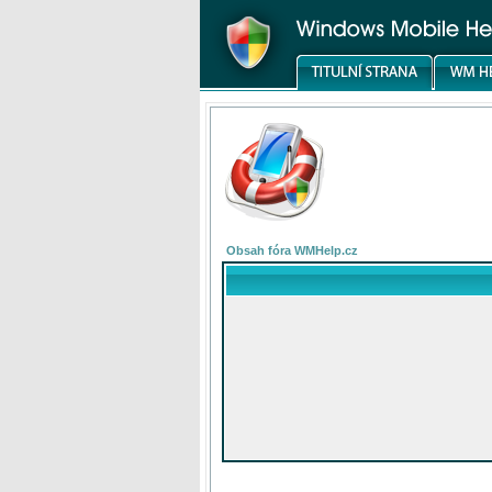
Obsah fóra WMHelp.cz