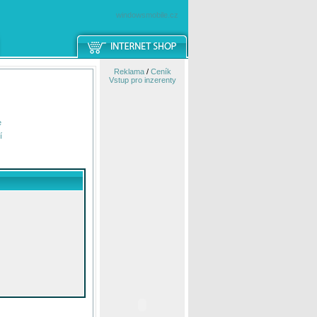
windowsmobile.cz
Reklama
/
Ceník
Vstup pro inzerenty
e
í