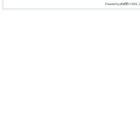
phpBB
Powered by
© 2001, 