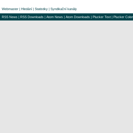
Webmaster
|
Hledání
|
Statistiky
|
Syndikační kanály
RSS News
|
RSS Downloads
|
Atom News
|
Atom Downloads
|
Plucker Text
|
Plucker Color