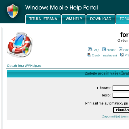
fo
O všem
FAQ
Hledat
Sez
Osobní nastavení
Při
Obsah fóra WMHelp.cz
Zadejte prosím vaše uživa
Uživatel:
Heslo:
Přihlásit mě automaticky př
Zapomněl(a) jsem 