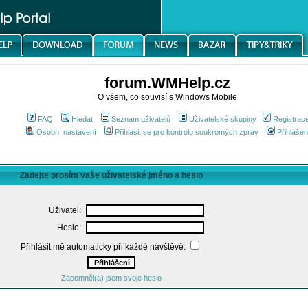
forum.WMHelp.cz
O všem, co souvisí s Windows Mobile
FAQ
Hledat
Seznam uživatelů
Uživatelské skupiny
Registrac
Osobní nastavení
Přihlásit se pro kontrolu soukromých zpráv
Přihlášen
Zadejte prosím vaše uživatelské jméno a heslo
Uživatel:
Heslo:
Přihlásit mě automaticky při každé návštěvě:
Zapomněl(a) jsem svoje heslo