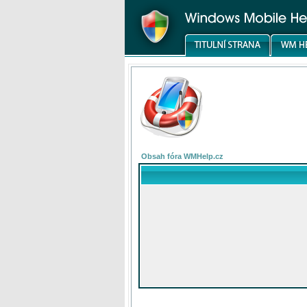
Obsah fóra WMHelp.cz