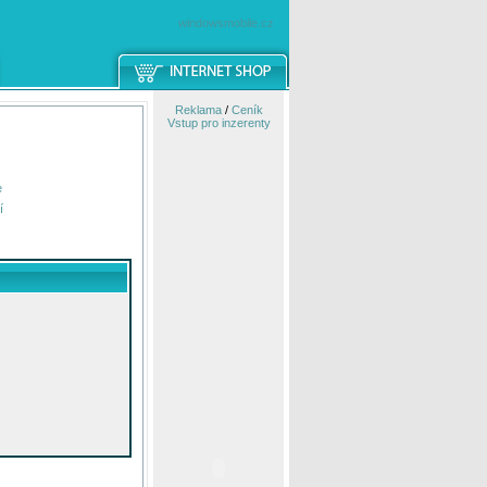
windowsmobile.cz
Reklama
/
Ceník
Vstup pro inzerenty
e
í