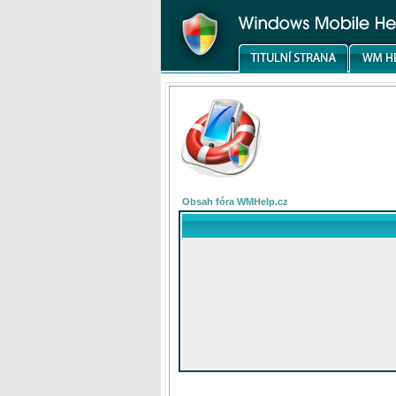
Obsah fóra WMHelp.cz