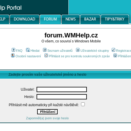
forum.WMHelp.cz
O všem, co souvisí s Windows Mobile
FAQ
Hledat
Seznam uživatelů
Uživatelské skupiny
Registrac
Osobní nastavení
Přihlásit se pro kontrolu soukromých zpráv
Přihlášen
Zadejte prosím vaše uživatelské jméno a heslo
Uživatel:
Heslo:
Přihlásit mě automaticky při každé návštěvě:
Zapomněl(a) jsem svoje heslo