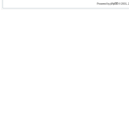
phpBB
Powered by
© 2001, 