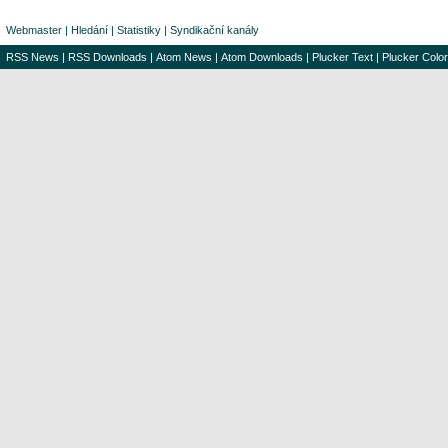
Webmaster
|
Hledání
|
Statistiky
|
Syndikační kanály
RSS News
|
RSS Downloads
|
Atom News
|
Atom Downloads
|
Plucker Text
|
Plucker Color