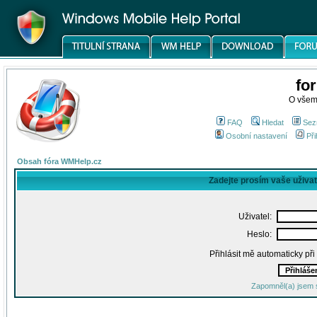
fo
O všem
FAQ
Hledat
Sez
Osobní nastavení
Při
Obsah fóra WMHelp.cz
Zadejte prosím vaše uživa
Uživatel:
Heslo:
Přihlásit mě automaticky př
Zapomněl(a) jsem 