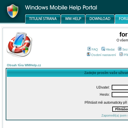
fo
O všem
FAQ
Hledat
Sez
Osobní nastavení
Při
Obsah fóra WMHelp.cz
Zadejte prosím vaše uživa
Uživatel:
Heslo:
Přihlásit mě automaticky př
Zapomněl(a) jsem 