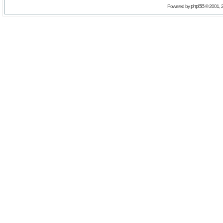
phpBB
Powered by
© 2001, 