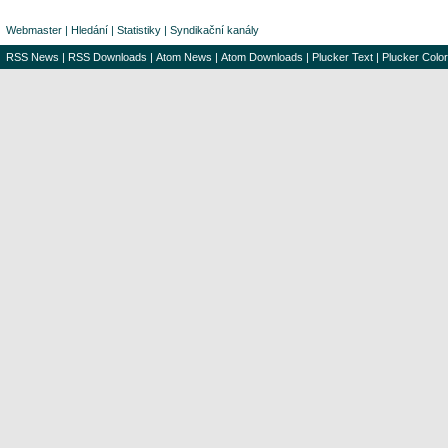
Webmaster
|
Hledání
|
Statistiky
|
Syndikační kanály
RSS News
|
RSS Downloads
|
Atom News
|
Atom Downloads
|
Plucker Text
|
Plucker Color