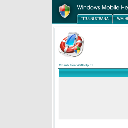
Obsah fóra WMHelp.cz