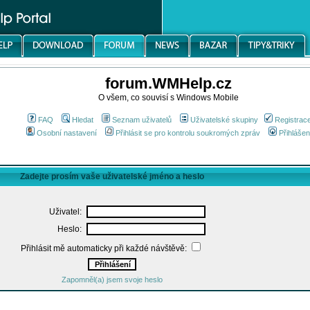
forum.WMHelp.cz
O všem, co souvisí s Windows Mobile
FAQ
Hledat
Seznam uživatelů
Uživatelské skupiny
Registrac
Osobní nastavení
Přihlásit se pro kontrolu soukromých zpráv
Přihlášen
Zadejte prosím vaše uživatelské jméno a heslo
Uživatel:
Heslo:
Přihlásit mě automaticky při každé návštěvě:
Zapomněl(a) jsem svoje heslo