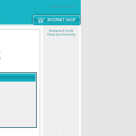
windowsmobile.cz
Reklama
/
Ceník
Vstup pro inzerenty
e
í