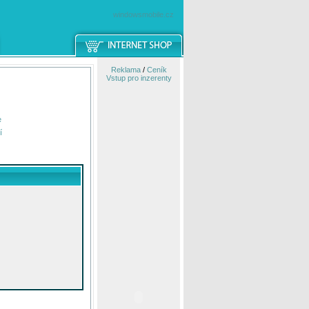
windowsmobile.cz
Reklama
/
Ceník
Vstup pro inzerenty
e
í