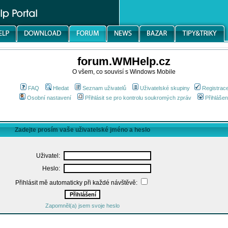
forum.WMHelp.cz
O všem, co souvisí s Windows Mobile
FAQ
Hledat
Seznam uživatelů
Uživatelské skupiny
Registrac
Osobní nastavení
Přihlásit se pro kontrolu soukromých zpráv
Přihlášen
Zadejte prosím vaše uživatelské jméno a heslo
Uživatel:
Heslo:
Přihlásit mě automaticky při každé návštěvě:
Zapomněl(a) jsem svoje heslo