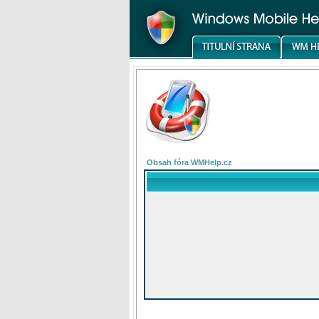
Obsah fóra WMHelp.cz