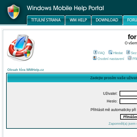
fo
O všem
FAQ
Hledat
Sez
Osobní nastavení
Při
Obsah fóra WMHelp.cz
Zadejte prosím vaše uživa
Uživatel:
Heslo:
Přihlásit mě automaticky př
Zapomněl(a) jsem 