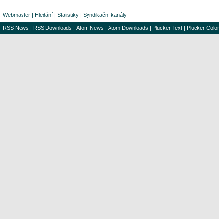
Webmaster
|
Hledání
|
Statistiky
|
Syndikační kanály
RSS News
|
RSS Downloads
|
Atom News
|
Atom Downloads
|
Plucker Text
|
Plucker Color