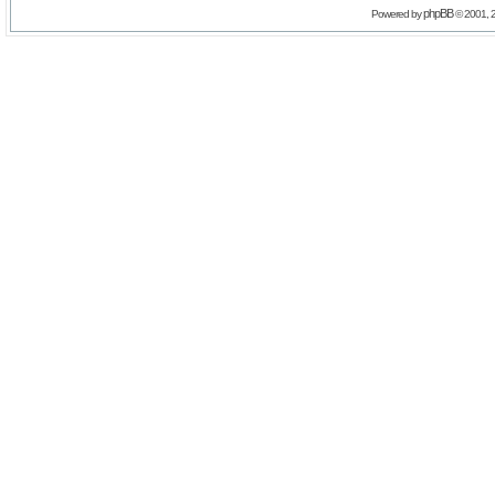
phpBB
Powered by
© 2001, 