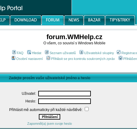
forum.WMHelp.cz
O všem, co souvisí s Windows Mobile
FAQ
Hledat
Seznam uživatelů
Uživatelské skupiny
Registrac
Osobní nastavení
Přihlásit se pro kontrolu soukromých zpráv
Přihlášen
Zadejte prosím vaše uživatelské jméno a heslo
Uživatel:
Heslo:
Přihlásit mě automaticky při každé návštěvě:
Zapomněl(a) jsem svoje heslo