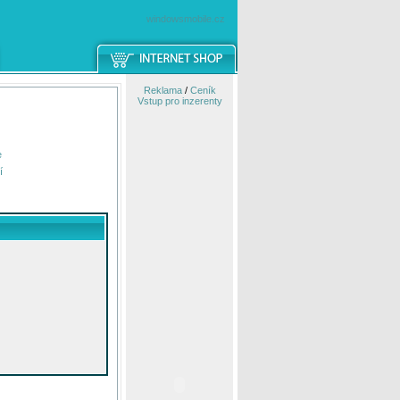
windowsmobile.cz
Reklama
/
Ceník
Vstup pro inzerenty
e
í