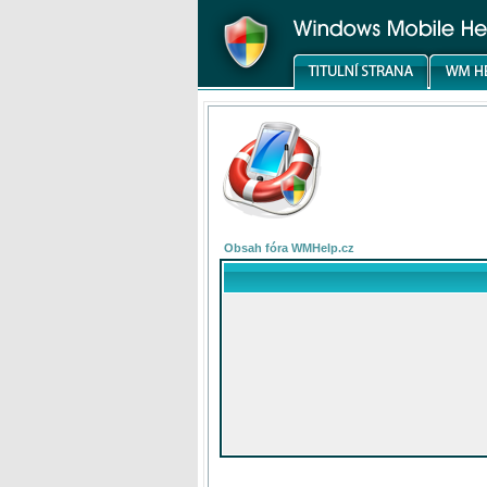
Obsah fóra WMHelp.cz