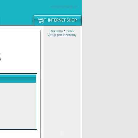
windowsmobile.cz
Reklama
/
Ceník
Vstup pro inzerenty
e
í