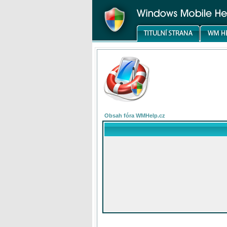
Obsah fóra WMHelp.cz