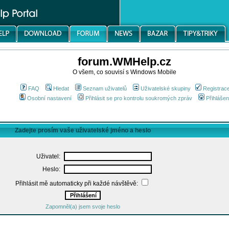
forum.WMHelp.cz
O všem, co souvisí s Windows Mobile
FAQ
Hledat
Seznam uživatelů
Uživatelské skupiny
Registrac
Osobní nastavení
Přihlásit se pro kontrolu soukromých zpráv
Přihlášen
Zadejte prosím vaše uživatelské jméno a heslo
Uživatel:
Heslo:
Přihlásit mě automaticky při každé návštěvě:
Zapomněl(a) jsem svoje heslo