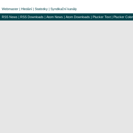
Webmaster
|
Hledání
|
Statistiky
|
Syndikační kanály
RSS News
|
RSS Downloads
|
Atom News
|
Atom Downloads
|
Plucker Text
|
Plucker Color