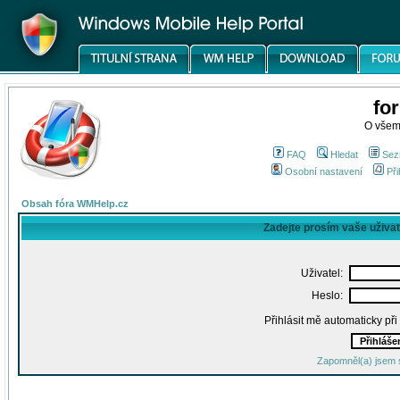
fo
O všem
FAQ
Hledat
Sez
Osobní nastavení
Při
Obsah fóra WMHelp.cz
Zadejte prosím vaše uživa
Uživatel:
Heslo:
Přihlásit mě automaticky př
Zapomněl(a) jsem 