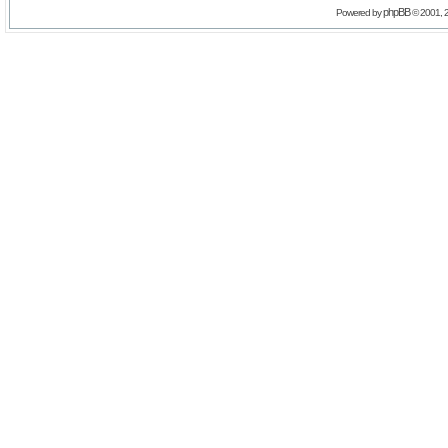
phpBB
Powered by
© 2001, 