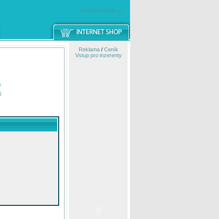
windowsmobile.cz
Reklama
/
Ceník
Vstup pro inzerenty
e
í