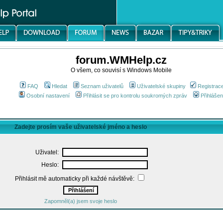
forum.WMHelp.cz
O všem, co souvisí s Windows Mobile
FAQ
Hledat
Seznam uživatelů
Uživatelské skupiny
Registrac
Osobní nastavení
Přihlásit se pro kontrolu soukromých zpráv
Přihlášen
Zadejte prosím vaše uživatelské jméno a heslo
Uživatel:
Heslo:
Přihlásit mě automaticky při každé návštěvě:
Zapomněl(a) jsem svoje heslo