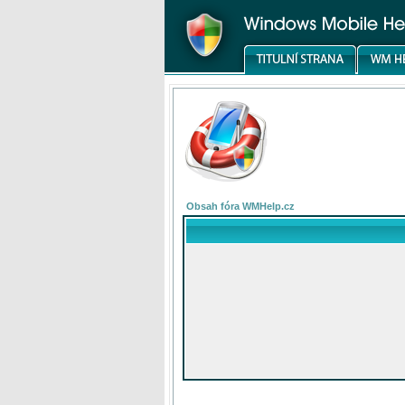
Obsah fóra WMHelp.cz