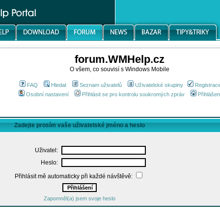
forum.WMHelp.cz
O všem, co souvisí s Windows Mobile
FAQ
Hledat
Seznam uživatelů
Uživatelské skupiny
Registrac
Osobní nastavení
Přihlásit se pro kontrolu soukromých zpráv
Přihlášen
Zadejte prosím vaše uživatelské jméno a heslo
Uživatel:
Heslo:
Přihlásit mě automaticky při každé návštěvě:
Zapomněl(a) jsem svoje heslo