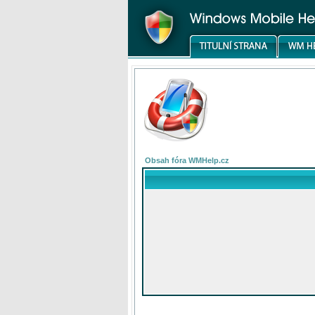
Obsah fóra WMHelp.cz