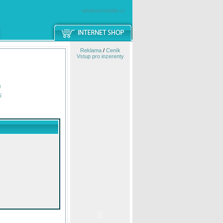
windowsmobile.cz
Reklama
/
Ceník
Vstup pro inzerenty
e
í