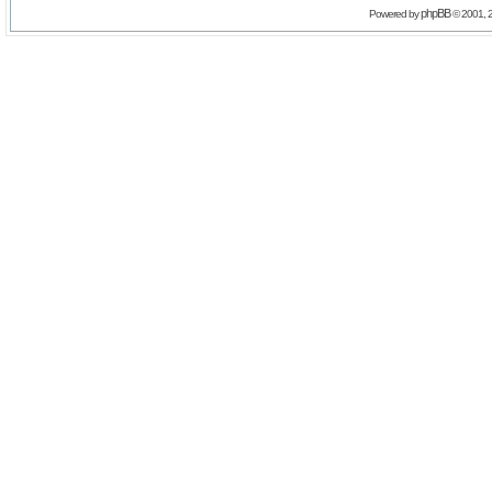
phpBB
Powered by
© 2001, 