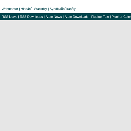
Webmaster
|
Hledání
|
Statistiky
|
Syndikační kanály
RSS News
|
RSS Downloads
|
Atom News
|
Atom Downloads
|
Plucker Text
|
Plucker Color