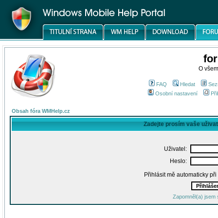
fo
O všem
FAQ
Hledat
Sez
Osobní nastavení
Při
Obsah fóra WMHelp.cz
Zadejte prosím vaše uživa
Uživatel:
Heslo:
Přihlásit mě automaticky př
Zapomněl(a) jsem 