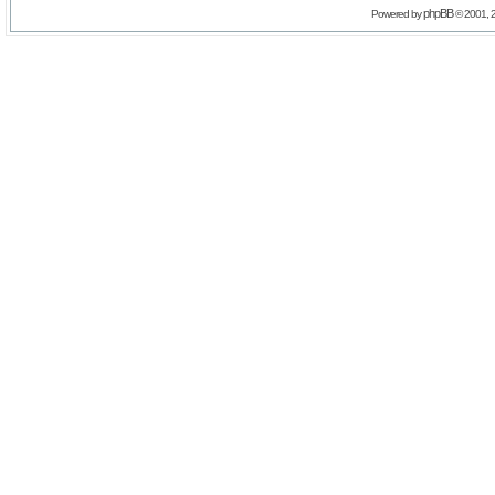
phpBB
Powered by
© 2001, 