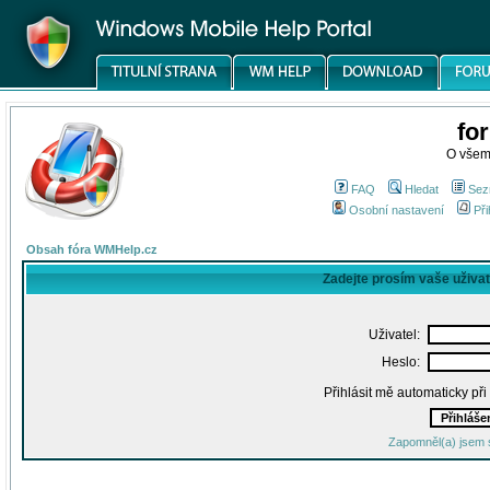
fo
O všem
FAQ
Hledat
Sez
Osobní nastavení
Při
Obsah fóra WMHelp.cz
Zadejte prosím vaše uživa
Uživatel:
Heslo:
Přihlásit mě automaticky př
Zapomněl(a) jsem 