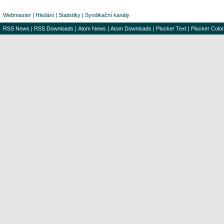
Webmaster
|
Hledání
|
Statistiky
|
Syndikační kanály
RSS News
|
RSS Downloads
|
Atom News
|
Atom Downloads
|
Plucker Text
|
Plucker Color