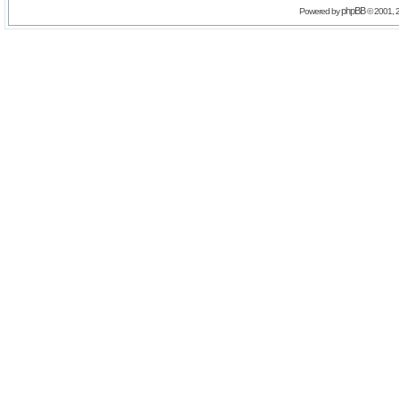
phpBB
Powered by
© 2001, 