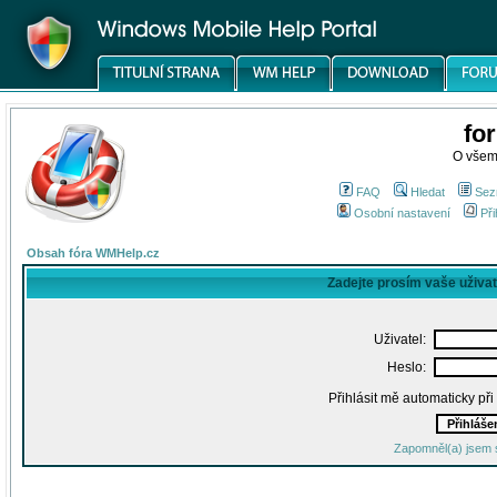
fo
O všem
FAQ
Hledat
Sez
Osobní nastavení
Při
Obsah fóra WMHelp.cz
Zadejte prosím vaše uživa
Uživatel:
Heslo:
Přihlásit mě automaticky př
Zapomněl(a) jsem 