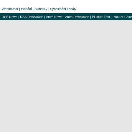
Webmaster
|
Hledání
|
Statistiky
|
Syndikační kanály
RSS News
|
RSS Downloads
|
Atom News
|
Atom Downloads
|
Plucker Text
|
Plucker Color