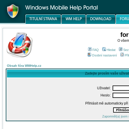
fo
O všem
FAQ
Hledat
Sez
Osobní nastavení
Při
Obsah fóra WMHelp.cz
Zadejte prosím vaše uživa
Uživatel:
Heslo:
Přihlásit mě automaticky př
Zapomněl(a) jsem 