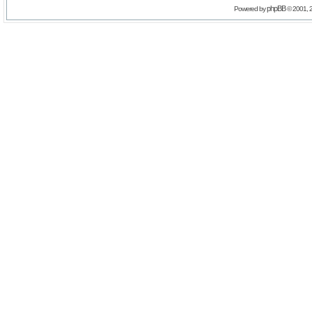
phpBB
Powered by
© 2001, 