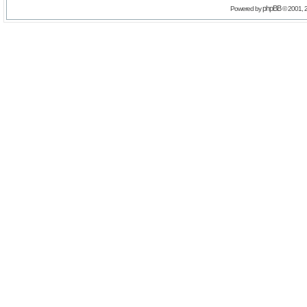
phpBB
Powered by
© 2001, 