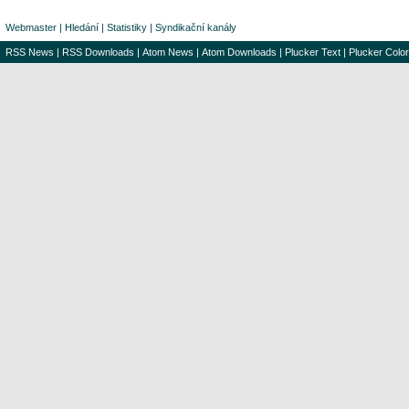
Webmaster
|
Hledání
|
Statistiky
|
Syndikační kanály
RSS News
|
RSS Downloads
|
Atom News
|
Atom Downloads
|
Plucker Text
|
Plucker Color