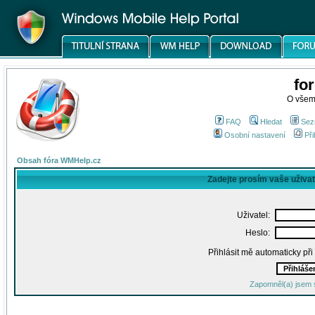
fo
O všem
FAQ
Hledat
Sez
Osobní nastavení
Při
Obsah fóra WMHelp.cz
Zadejte prosím vaše uživa
Uživatel:
Heslo:
Přihlásit mě automaticky př
Zapomněl(a) jsem 