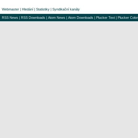
Webmaster
|
Hledání
|
Statistiky
|
Syndikační kanály
RSS News
|
RSS Downloads
|
Atom News
|
Atom Downloads
|
Plucker Text
|
Plucker Color