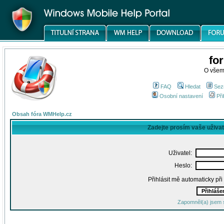
fo
O všem
FAQ
Hledat
Sez
Osobní nastavení
Při
Obsah fóra WMHelp.cz
Zadejte prosím vaše uživa
Uživatel:
Heslo:
Přihlásit mě automaticky př
Zapomněl(a) jsem 