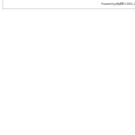
phpBB
Powered by
© 2001, 