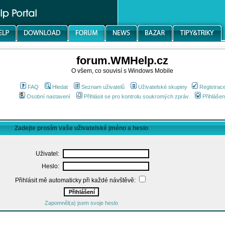
forum.WMHelp.cz
O všem, co souvisí s Windows Mobile
FAQ
Hledat
Seznam uživatelů
Uživatelské skupiny
Registrac
Osobní nastavení
Přihlásit se pro kontrolu soukromých zpráv
Přihlášen
Zadejte prosím vaše uživatelské jméno a heslo
Uživatel:
Heslo:
Přihlásit mě automaticky při každé návštěvě:
Zapomněl(a) jsem svoje heslo