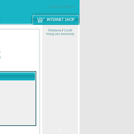
windowsmobile.cz
Reklama
/
Ceník
Vstup pro inzerenty
e
í