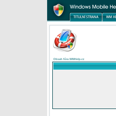
Obsah fóra WMHelp.cz