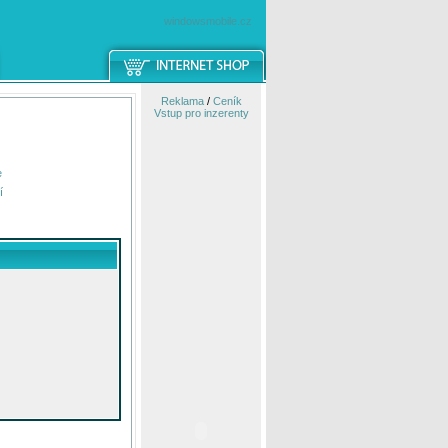
windowsmobile.cz
Reklama
/
Ceník
Vstup pro inzerenty
e
í