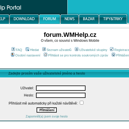
forum.WMHelp.cz
O všem, co souvisí s Windows Mobile
FAQ
Hledat
Seznam uživatelů
Uživatelské skupiny
Registrac
Osobní nastavení
Přihlásit se pro kontrolu soukromých zpráv
Přihlášen
Zadejte prosím vaše uživatelské jméno a heslo
Uživatel:
Heslo:
Přihlásit mě automaticky při každé návštěvě:
Zapomněl(a) jsem svoje heslo