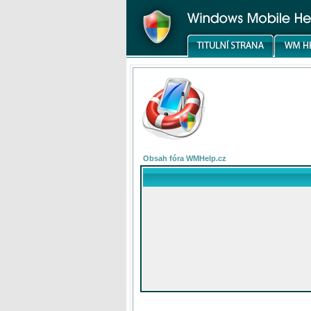
Obsah fóra WMHelp.cz