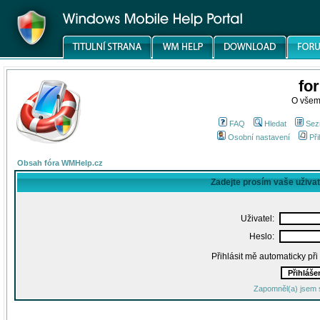
fo
O všem
FAQ
Hledat
Sez
Osobní nastavení
Při
Obsah fóra WMHelp.cz
Zadejte prosím vaše uživa
Uživatel:
Heslo:
Přihlásit mě automaticky př
Zapomněl(a) jsem 