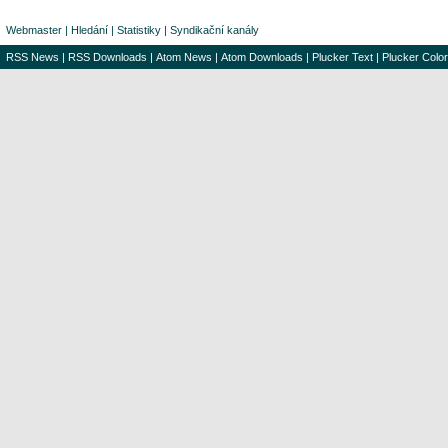
Webmaster
|
Hledání
|
Statistiky
|
Syndikační kanály
RSS News
|
RSS Downloads
|
Atom News
|
Atom Downloads
|
Plucker Text
|
Plucker Color