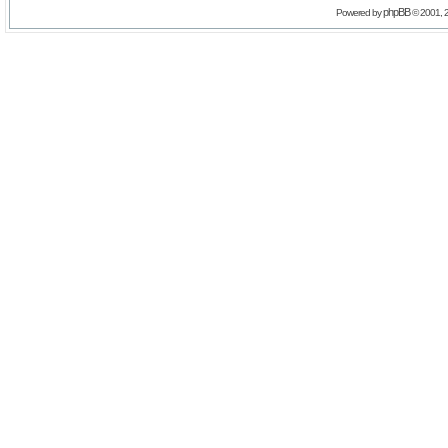
phpBB
Powered by
© 2001, 