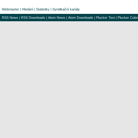
Webmaster
|
Hledání
|
Statistiky
|
Syndikační kanály
RSS News
|
RSS Downloads
|
Atom News
|
Atom Downloads
|
Plucker Text
|
Plucker Color