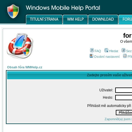
fo
O všem
FAQ
Hledat
Sez
Osobní nastavení
Při
Obsah fóra WMHelp.cz
Zadejte prosím vaše uživa
Uživatel:
Heslo:
Přihlásit mě automaticky př
Zapomněl(a) jsem 