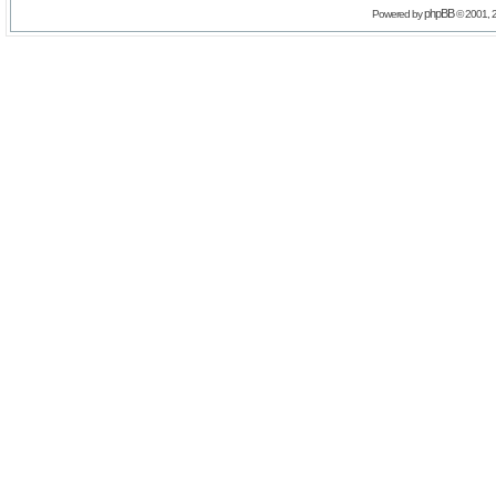
phpBB
Powered by
© 2001, 