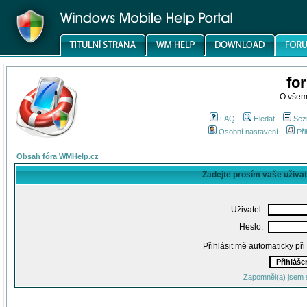
fo
O všem
FAQ
Hledat
Sez
Osobní nastavení
Při
Obsah fóra WMHelp.cz
Zadejte prosím vaše uživa
Uživatel:
Heslo:
Přihlásit mě automaticky př
Zapomněl(a) jsem 