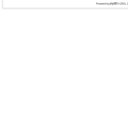
phpBB
Powered by
© 2001, 