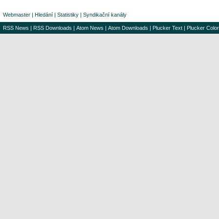
Webmaster
|
Hledání
|
Statistiky
|
Syndikační kanály
RSS News
|
RSS Downloads
|
Atom News
|
Atom Downloads
|
Plucker Text
|
Plucker Color