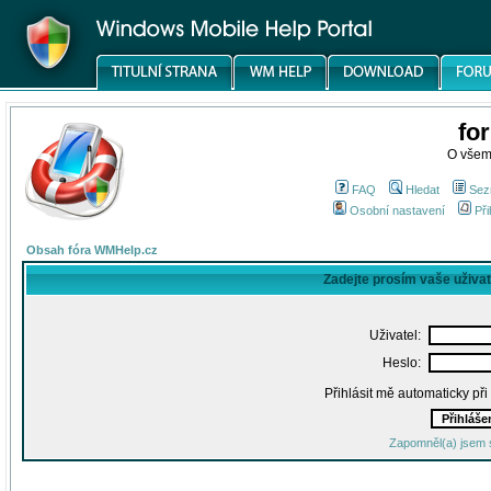
fo
O všem
FAQ
Hledat
Sez
Osobní nastavení
Při
Obsah fóra WMHelp.cz
Zadejte prosím vaše uživa
Uživatel:
Heslo:
Přihlásit mě automaticky př
Zapomněl(a) jsem 