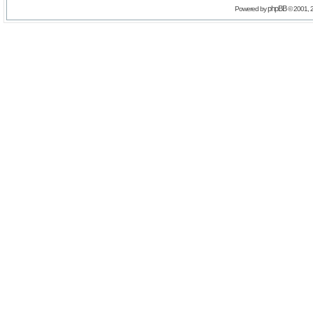
phpBB
Powered by
© 2001, 