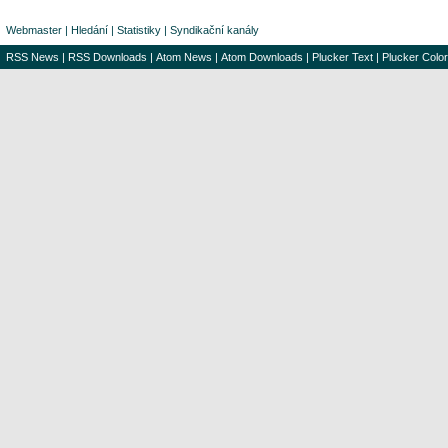
Webmaster
|
Hledání
|
Statistiky
|
Syndikační kanály
RSS News
|
RSS Downloads
|
Atom News
|
Atom Downloads
|
Plucker Text
|
Plucker Color