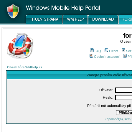
fo
O všem
FAQ
Hledat
Sez
Osobní nastavení
Při
Obsah fóra WMHelp.cz
Zadejte prosím vaše uživa
Uživatel:
Heslo:
Přihlásit mě automaticky př
Zapomněl(a) jsem 