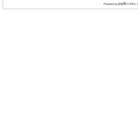
phpBB
Powered by
© 2001, 