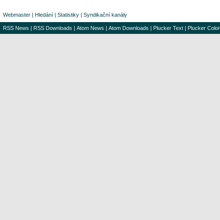
Webmaster
|
Hledání
|
Statistiky
|
Syndikační kanály
RSS News
|
RSS Downloads
|
Atom News
|
Atom Downloads
|
Plucker Text
|
Plucker Color