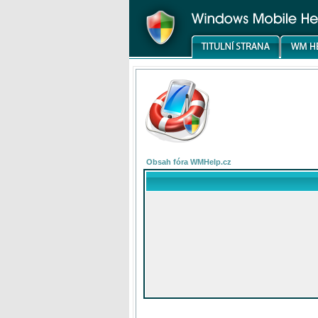
Obsah fóra WMHelp.cz