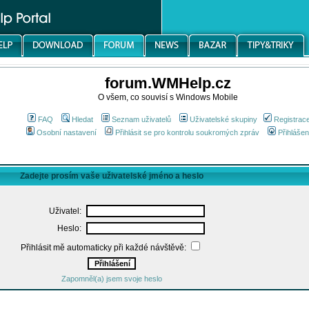
forum.WMHelp.cz
O všem, co souvisí s Windows Mobile
FAQ
Hledat
Seznam uživatelů
Uživatelské skupiny
Registrac
Osobní nastavení
Přihlásit se pro kontrolu soukromých zpráv
Přihlášen
Zadejte prosím vaše uživatelské jméno a heslo
Uživatel:
Heslo:
Přihlásit mě automaticky při každé návštěvě:
Zapomněl(a) jsem svoje heslo