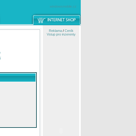
windowsmobile.cz
Reklama
/
Ceník
Vstup pro inzerenty
e
í