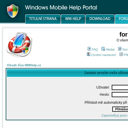
fo
O všem
FAQ
Hledat
Sez
Osobní nastavení
Při
Obsah fóra WMHelp.cz
Zadejte prosím vaše uživa
Uživatel:
Heslo:
Přihlásit mě automaticky př
Zapomněl(a) jsem 