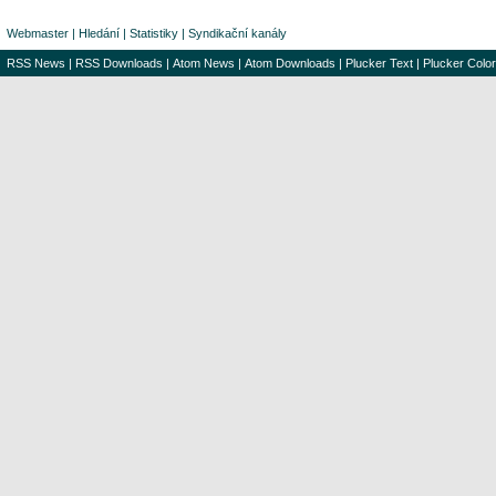
Webmaster
|
Hledání
|
Statistiky
|
Syndikační kanály
RSS News
|
RSS Downloads
|
Atom News
|
Atom Downloads
|
Plucker Text
|
Plucker Color