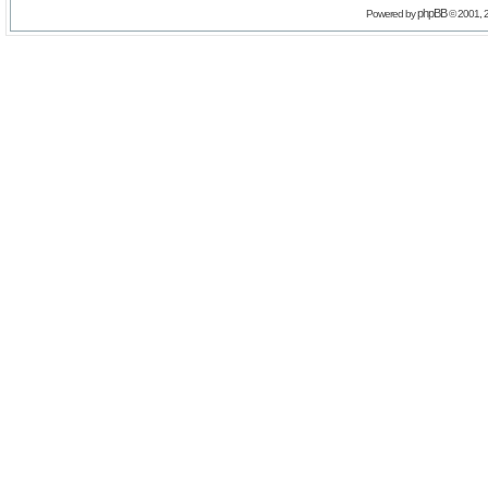
phpBB
Powered by
© 2001, 