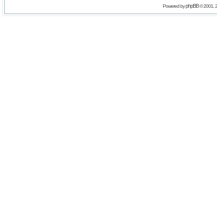
phpBB
Powered by
© 2001, 