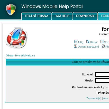
fo
O všem
FAQ
Hledat
Sez
Osobní nastavení
Při
Obsah fóra WMHelp.cz
Zadejte prosím vaše uživa
Uživatel:
Heslo:
Přihlásit mě automaticky př
Zapomněl(a) jsem 