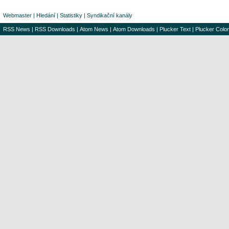
Webmaster
|
Hledání
|
Statistiky
|
Syndikační kanály
RSS News
|
RSS Downloads
|
Atom News
|
Atom Downloads
|
Plucker Text
|
Plucker Color