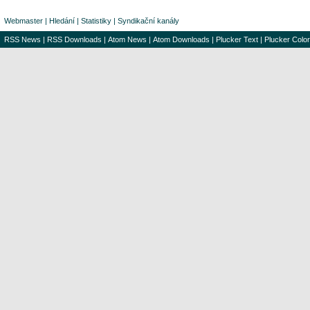
Webmaster
|
Hledání
|
Statistiky
|
Syndikační kanály
RSS News
|
RSS Downloads
|
Atom News
|
Atom Downloads
|
Plucker Text
|
Plucker Color