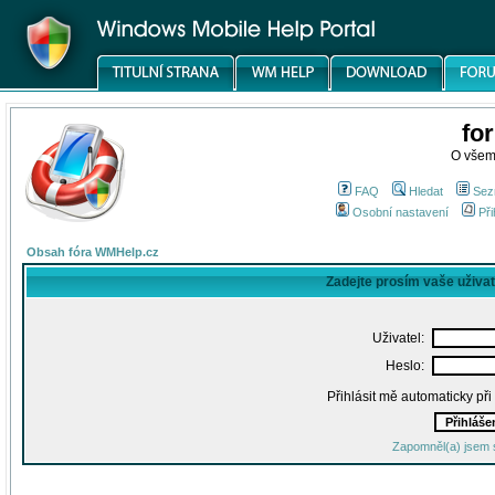
fo
O všem
FAQ
Hledat
Sez
Osobní nastavení
Při
Obsah fóra WMHelp.cz
Zadejte prosím vaše uživa
Uživatel:
Heslo:
Přihlásit mě automaticky př
Zapomněl(a) jsem 