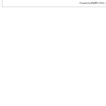
phpBB
Powered by
© 2001, 