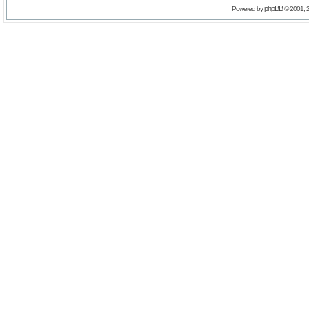
phpBB
Powered by
© 2001, 