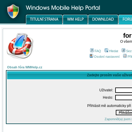
fo
O všem
FAQ
Hledat
Sez
Osobní nastavení
Při
Obsah fóra WMHelp.cz
Zadejte prosím vaše uživa
Uživatel:
Heslo:
Přihlásit mě automaticky př
Zapomněl(a) jsem 