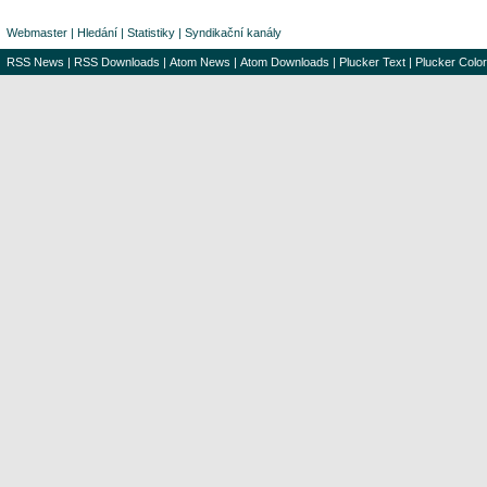
Webmaster
|
Hledání
|
Statistiky
|
Syndikační kanály
RSS News
|
RSS Downloads
|
Atom News
|
Atom Downloads
|
Plucker Text
|
Plucker Color