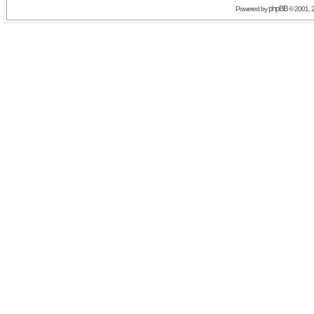
phpBB
Powered by
© 2001, 