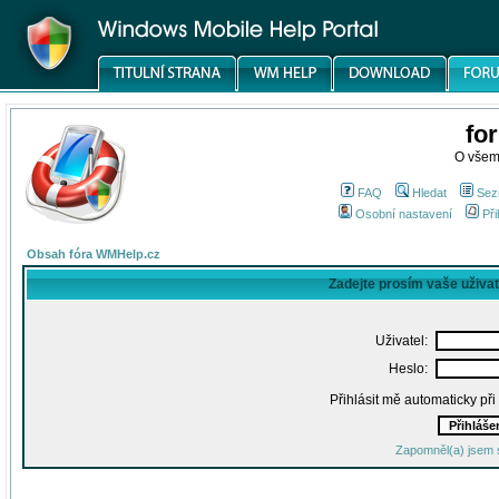
fo
O všem
FAQ
Hledat
Sez
Osobní nastavení
Při
Obsah fóra WMHelp.cz
Zadejte prosím vaše uživa
Uživatel:
Heslo:
Přihlásit mě automaticky př
Zapomněl(a) jsem 