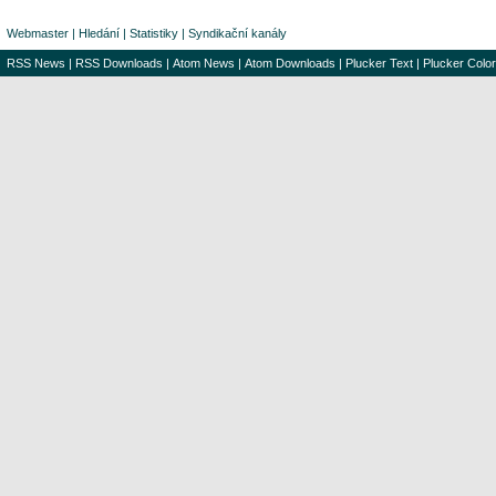
Webmaster
|
Hledání
|
Statistiky
|
Syndikační kanály
RSS News
|
RSS Downloads
|
Atom News
|
Atom Downloads
|
Plucker Text
|
Plucker Color