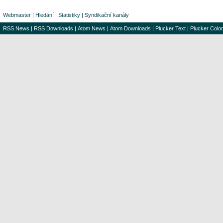
Webmaster
|
Hledání
|
Statistiky
|
Syndikační kanály
RSS News
|
RSS Downloads
|
Atom News
|
Atom Downloads
|
Plucker Text
|
Plucker Color