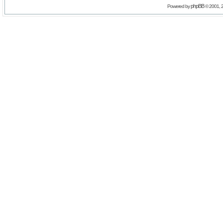
phpBB
Powered by
© 2001, 