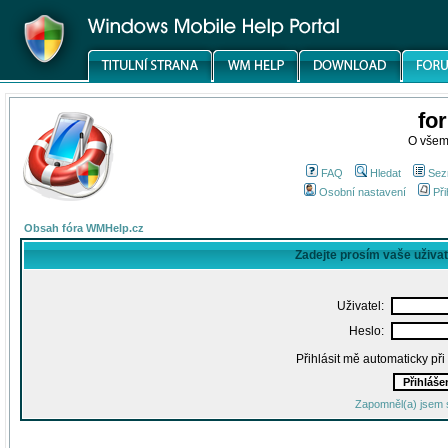
fo
O všem
FAQ
Hledat
Sez
Osobní nastavení
Při
Obsah fóra WMHelp.cz
Zadejte prosím vaše uživa
Uživatel:
Heslo:
Přihlásit mě automaticky př
Zapomněl(a) jsem 