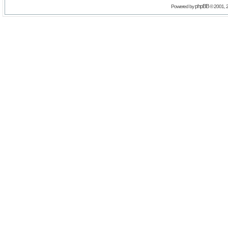
phpBB
Powered by
© 2001, 