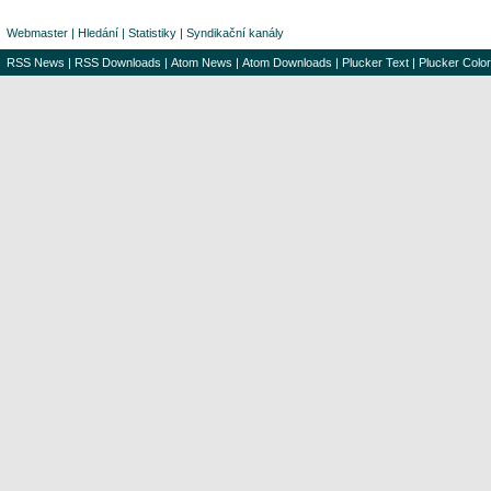
Webmaster
|
Hledání
|
Statistiky
|
Syndikační kanály
RSS News
|
RSS Downloads
|
Atom News
|
Atom Downloads
|
Plucker Text
|
Plucker Color