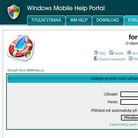
fo
O všem
FAQ
Hledat
Sez
Osobní nastavení
Při
Obsah fóra WMHelp.cz
Zadejte prosím vaše uživa
Uživatel:
Heslo:
Přihlásit mě automaticky př
Zapomněl(a) jsem 