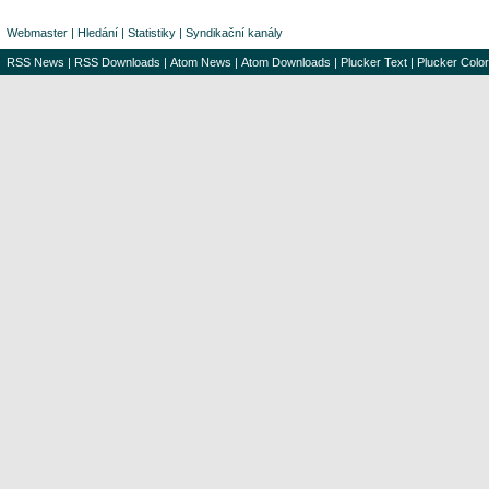
Webmaster
|
Hledání
|
Statistiky
|
Syndikační kanály
RSS News
|
RSS Downloads
|
Atom News
|
Atom Downloads
|
Plucker Text
|
Plucker Color