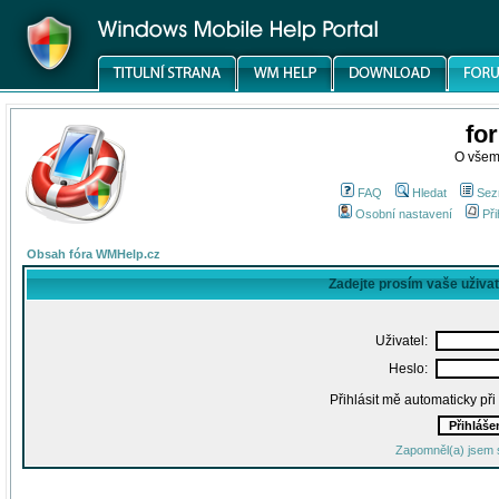
fo
O všem
FAQ
Hledat
Sez
Osobní nastavení
Při
Obsah fóra WMHelp.cz
Zadejte prosím vaše uživa
Uživatel:
Heslo:
Přihlásit mě automaticky př
Zapomněl(a) jsem 