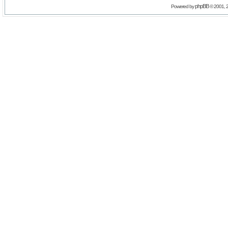
phpBB
Powered by
© 2001, 