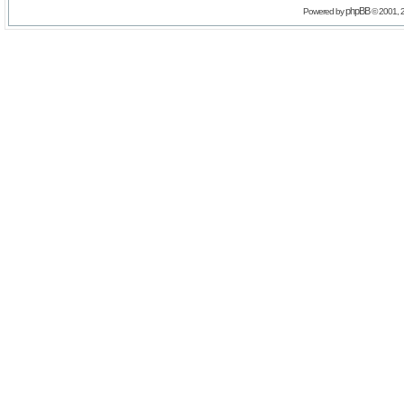
phpBB
Powered by
© 2001, 