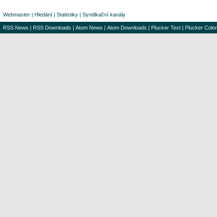
Webmaster
|
Hledání
|
Statistiky
|
Syndikační kanály
RSS News
|
RSS Downloads
|
Atom News
|
Atom Downloads
|
Plucker Text
|
Plucker Color