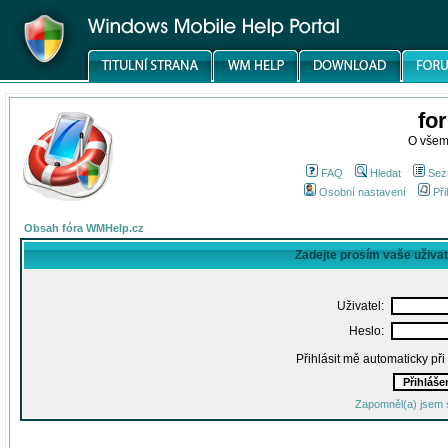
fo
O všem
FAQ
Hledat
Sez
Osobní nastavení
Při
Obsah fóra WMHelp.cz
Zadejte prosím vaše uživa
Uživatel:
Heslo:
Přihlásit mě automaticky př
Zapomněl(a) jsem 