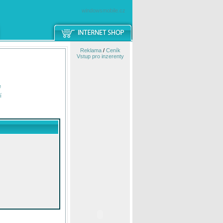
windowsmobile.cz
Reklama
/
Ceník
Vstup pro inzerenty
e
í