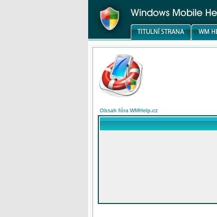
Obsah fóra WMHelp.cz