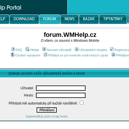
forum.WMHelp.cz
O všem, co souvisí s Windows Mobile
FAQ
Hledat
Seznam uživatelů
Uživatelské skupiny
Registrac
Osobní nastavení
Přihlásit se pro kontrolu soukromých zpráv
Přihlášen
Zadejte prosím vaše uživatelské jméno a heslo
Uživatel:
Heslo:
Přihlásit mě automaticky při každé návštěvě:
Zapomněl(a) jsem svoje heslo