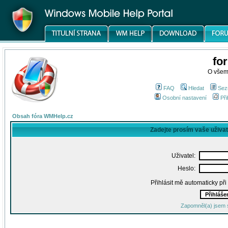
fo
O všem
FAQ
Hledat
Sez
Osobní nastavení
Při
Obsah fóra WMHelp.cz
Zadejte prosím vaše uživa
Uživatel:
Heslo:
Přihlásit mě automaticky př
Zapomněl(a) jsem 