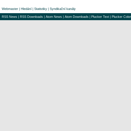
Webmaster
|
Hledání
|
Statistiky
|
Syndikační kanály
RSS News
|
RSS Downloads
|
Atom News
|
Atom Downloads
|
Plucker Text
|
Plucker Color