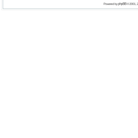
phpBB
Powered by
© 2001, 