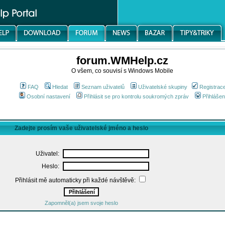
forum.WMHelp.cz
O všem, co souvisí s Windows Mobile
FAQ
Hledat
Seznam uživatelů
Uživatelské skupiny
Registrac
Osobní nastavení
Přihlásit se pro kontrolu soukromých zpráv
Přihlášen
Zadejte prosím vaše uživatelské jméno a heslo
Uživatel:
Heslo:
Přihlásit mě automaticky při každé návštěvě:
Zapomněl(a) jsem svoje heslo