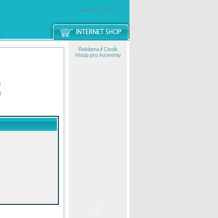
windowsmobile.cz
Reklama
/
Ceník
Vstup pro inzerenty
e
í