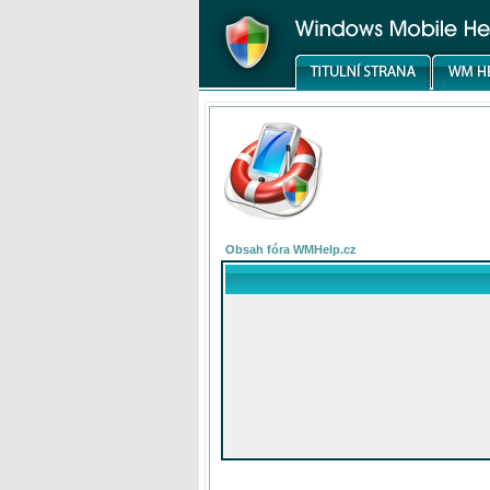
Obsah fóra WMHelp.cz