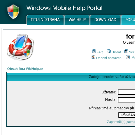
fo
O všem
FAQ
Hledat
Sez
Osobní nastavení
Při
Obsah fóra WMHelp.cz
Zadejte prosím vaše uživa
Uživatel:
Heslo:
Přihlásit mě automaticky př
Zapomněl(a) jsem 