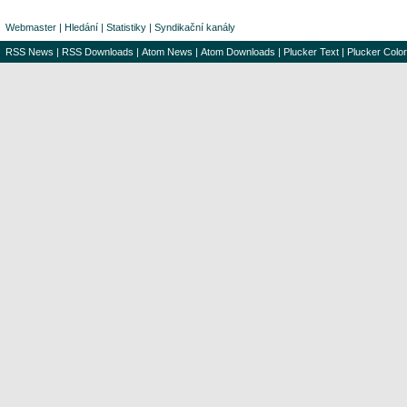
Webmaster
|
Hledání
|
Statistiky
|
Syndikační kanály
RSS News
|
RSS Downloads
|
Atom News
|
Atom Downloads
|
Plucker Text
|
Plucker Color