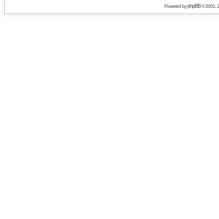
phpBB
Powered by
© 2001, 