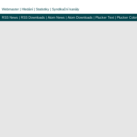
Webmaster
|
Hledání
|
Statistiky
|
Syndikační kanály
RSS News
|
RSS Downloads
|
Atom News
|
Atom Downloads
|
Plucker Text
|
Plucker Color