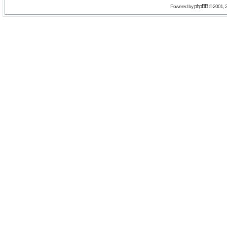
phpBB
Powered by
© 2001, 