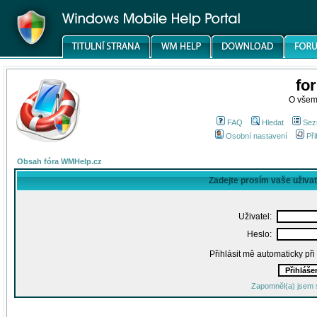
fo
O všem
FAQ
Hledat
Sez
Osobní nastavení
Při
Obsah fóra WMHelp.cz
Zadejte prosím vaše uživa
Uživatel:
Heslo:
Přihlásit mě automaticky př
Zapomněl(a) jsem 