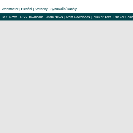
Webmaster
|
Hledání
|
Statistiky
|
Syndikační kanály
RSS News
|
RSS Downloads
|
Atom News
|
Atom Downloads
|
Plucker Text
|
Plucker Color