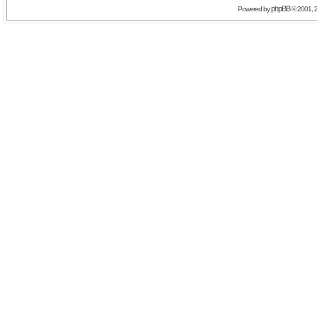
phpBB
Powered by
© 2001, 