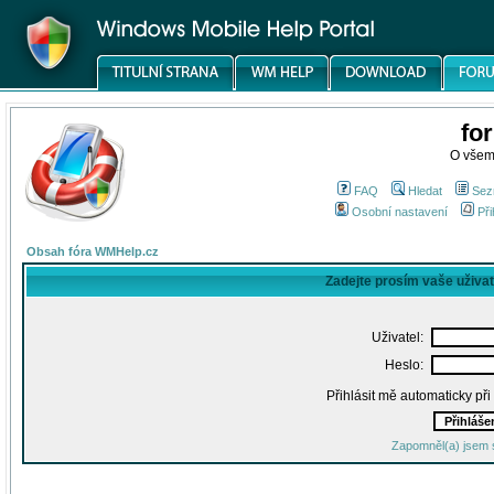
fo
O všem
FAQ
Hledat
Sez
Osobní nastavení
Při
Obsah fóra WMHelp.cz
Zadejte prosím vaše uživa
Uživatel:
Heslo:
Přihlásit mě automaticky př
Zapomněl(a) jsem 