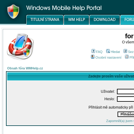
fo
O všem
FAQ
Hledat
Sez
Osobní nastavení
Při
Obsah fóra WMHelp.cz
Zadejte prosím vaše uživa
Uživatel:
Heslo:
Přihlásit mě automaticky př
Zapomněl(a) jsem 