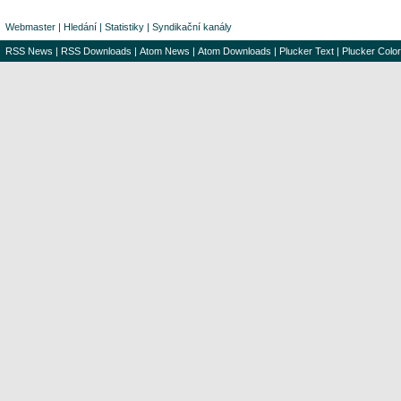
Webmaster
|
Hledání
|
Statistiky
|
Syndikační kanály
RSS News
|
RSS Downloads
|
Atom News
|
Atom Downloads
|
Plucker Text
|
Plucker Color