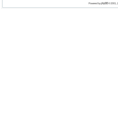
phpBB
Powered by
© 2001, 