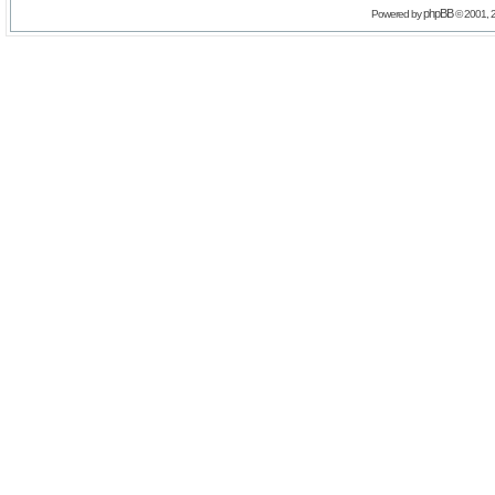
phpBB
Powered by
© 2001, 