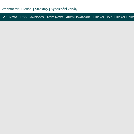
Webmaster
|
Hledání
|
Statistiky
|
Syndikační kanály
RSS News
|
RSS Downloads
|
Atom News
|
Atom Downloads
|
Plucker Text
|
Plucker Color