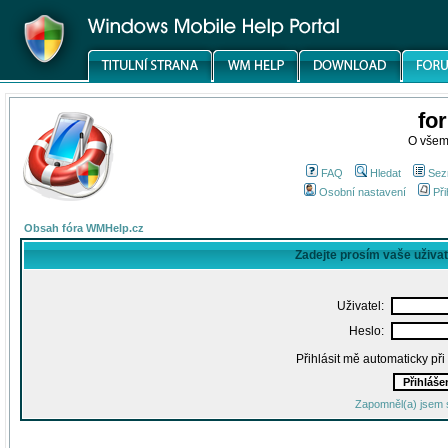
fo
O všem
FAQ
Hledat
Sez
Osobní nastavení
Při
Obsah fóra WMHelp.cz
Zadejte prosím vaše uživa
Uživatel:
Heslo:
Přihlásit mě automaticky př
Zapomněl(a) jsem 