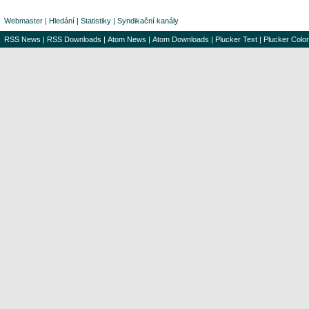
Webmaster
|
Hledání
|
Statistiky
|
Syndikační kanály
RSS News
|
RSS Downloads
|
Atom News
|
Atom Downloads
|
Plucker Text
|
Plucker Color