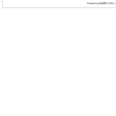
phpBB
Powered by
© 2001, 