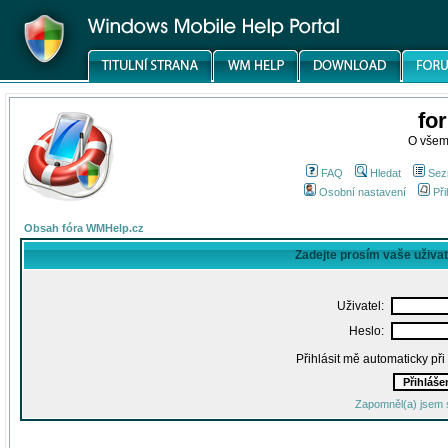
fo
O všem
FAQ
Hledat
Sez
Osobní nastavení
Při
Obsah fóra WMHelp.cz
Zadejte prosím vaše uživa
Uživatel:
Heslo:
Přihlásit mě automaticky př
Zapomněl(a) jsem 