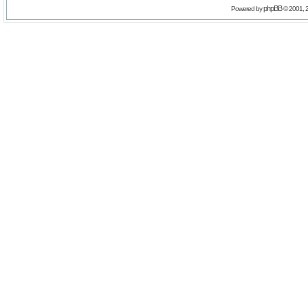
phpBB
Powered by
© 2001, 