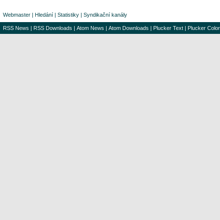
Webmaster
|
Hledání
|
Statistiky
|
Syndikační kanály
RSS News
|
RSS Downloads
|
Atom News
|
Atom Downloads
|
Plucker Text
|
Plucker Color